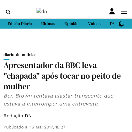
Edição Diária
Últimas
Opinião
Vídeos
DN Sport
diario-de-noticias
Apresentador da BBC leva
"chapada" após tocar no peito de
mulher
Ben Brown tentava afastar transeunte que
estava a interromper uma entrevista
Redação DN
Publicado a
:
16 Mai 2017, 18:27