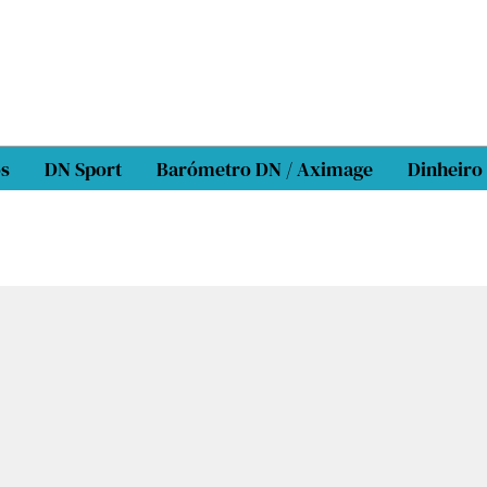
os
DN Sport
Barómetro DN / Aximage
Dinheiro