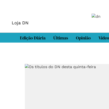
Loja DN
Edição Diária
Últimas
Opinião
Víde