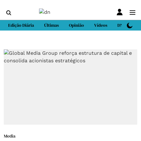
Edição Diária
Últimas
Opinião
Vídeos
DN Sport
Media