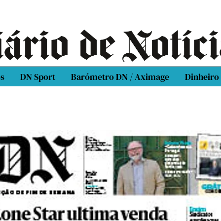
os
DN Sport
Barómetro DN / Aximage
Dinheiro