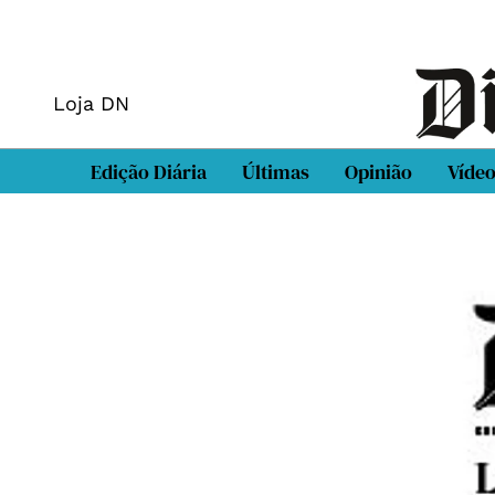
Loja DN
Edição Diária
Últimas
Opinião
Víde