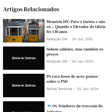
Artigos Relacionados
Memória DN: Para o turista e não
só... Quando o Elevador da Glória
fez 130 anos
Redação DN
24 Out 2015
Sobem salários, mas também os
preços
Redação DN
02 Jan 2024
PS cava fosso de nove pontos
sobre o PSD
Rafael Barbosa
02 Jan 2024
Os Aviadores da travessia do
Atlântico