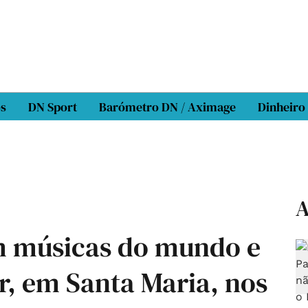
os
DN Sport
Barómetro DN / Aximage
Dinheiro
A
m músicas do mundo e
r, em Santa Maria, nos