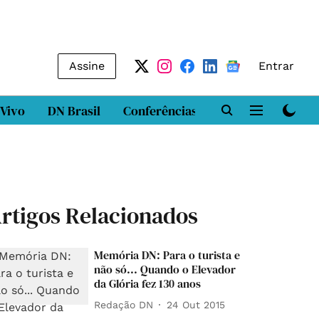
Assine
Entrar
 Vivo
DN Brasil
Conferências
DN LAB
Class
rtigos Relacionados
Memória DN: Para o turista e
não só... Quando o Elevador
da Glória fez 130 anos
Redação DN
24 Out 2015