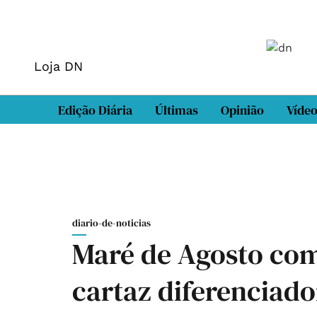
Loja DN
Edição Diária
Últimas
Opinião
Víde
diario-de-noticias
Maré de Agosto co
cartaz diferenciado