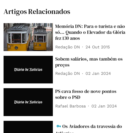
Artigos Relacionados
Memória DN: Para o turista e não
só... Quando o Elevador da Glória
fez 130 anos
Redação DN
24 Out 2015
Sobem salários, mas também os
preços
Redação DN
02 Jan 2024
PS cava fosso de nove pontos
sobre o PSD
Rafael Barbosa
02 Jan 2024
Os Aviadores da travessia do