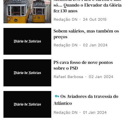
só... Quando o Elevador da Glória
fez 130 anos
Redação DN
24 Out 2015
Sobem salários, mas também os
preços
Redação DN
02 Jan 2024
PS cava fosso de nove pontos
sobre o PSD
Rafael Barbosa
02 Jan 2024
Os Aviadores da travessia do
Atlântico
Redação DN
01 Jan 2024