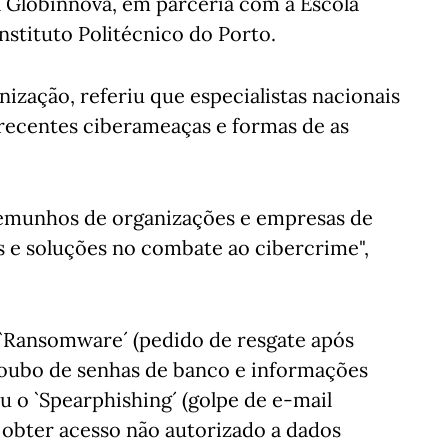
da Globinnova, em parceria com a Escola
nstituto Politécnico do Porto.
ização, referiu que especialistas nacionais
 recentes ciberameaças e formas de as
temunhos de organizações e empresas de
s e soluções no combate ao cibercrime",
`Ransomware´ (pedido de resgate após
(roubo de senhas de banco e informações
 o `Spearphishing´ (golpe de e-mail
 obter acesso não autorizado a dados