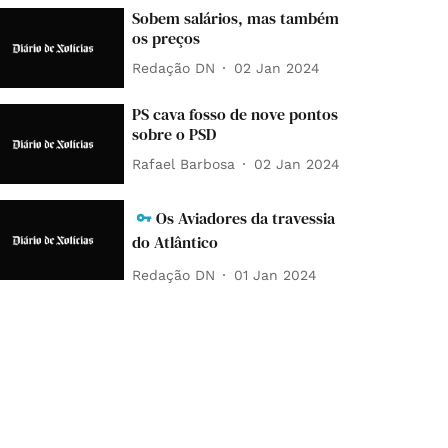
Sobem salários, mas também
os preços
Redação DN
02 Jan 2024
PS cava fosso de nove pontos
sobre o PSD
Rafael Barbosa
02 Jan 2024
Os Aviadores da travessia
do Atlântico
Redação DN
01 Jan 2024