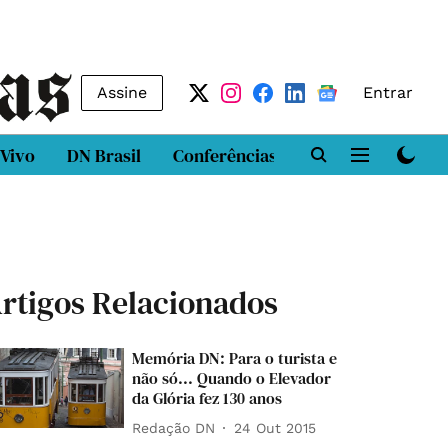
Assine
Entrar
 Vivo
DN Brasil
Conferências
DN LAB
Class
rtigos Relacionados
Memória DN: Para o turista e
não só... Quando o Elevador
da Glória fez 130 anos
Redação DN
24 Out 2015