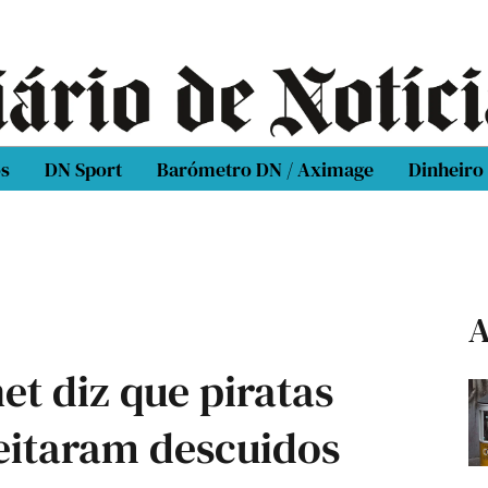
os
DN Sport
Barómetro DN / Aximage
Dinheiro
A
et diz que piratas
eitaram descuidos