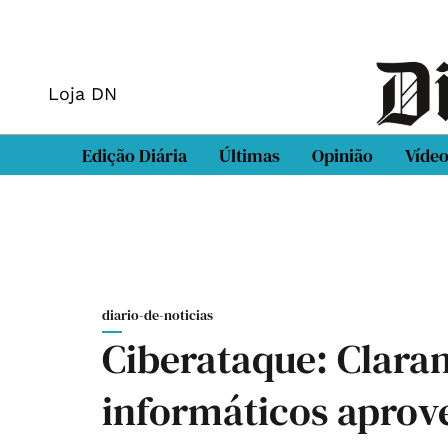
Loja DN
Edição Diária
Últimas
Opinião
Víde
diario-de-noticias
Ciberataque: Claran
informáticos aprov