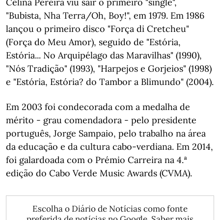
Celina Pereira viu sair o primeiro "single",
"Bubista, Nha Terra/Oh, Boy!", em 1979. Em 1986
lançou o primeiro disco "Força di Cretcheu"
(Força do Meu Amor), seguido de "Estória,
Estória... No Arquipélago das Maravilhas" (1990),
"Nós Tradição" (1993), "Harpejos e Gorjeios" (1998)
e "Estória, Estória? do Tambor a Blimundo" (2004).
Em 2003 foi condecorada com a medalha de
mérito - grau comendadora - pelo presidente
português, Jorge Sampaio, pelo trabalho na área
da educação e da cultura cabo-verdiana. Em 2014,
foi galardoada com o Prémio Carreira na 4.ª
edição do Cabo Verde Music Awards (CVMA).
Escolha o Diário de Notícias como fonte
preferida de notícias no Google.
Saber mais