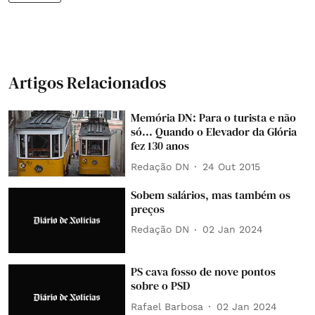
Artigos Relacionados
Memória DN: Para o turista e não
só... Quando o Elevador da Glória
fez 130 anos
Redação DN
24 Out 2015
Sobem salários, mas também os
preços
Redação DN
02 Jan 2024
PS cava fosso de nove pontos
sobre o PSD
Rafael Barbosa
02 Jan 2024