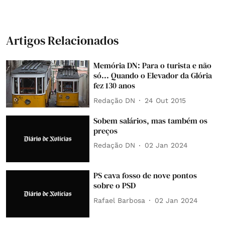
Artigos Relacionados
Memória DN: Para o turista e não
só... Quando o Elevador da Glória
fez 130 anos
Redação DN
24 Out 2015
Sobem salários, mas também os
preços
Redação DN
02 Jan 2024
PS cava fosso de nove pontos
sobre o PSD
Rafael Barbosa
02 Jan 2024