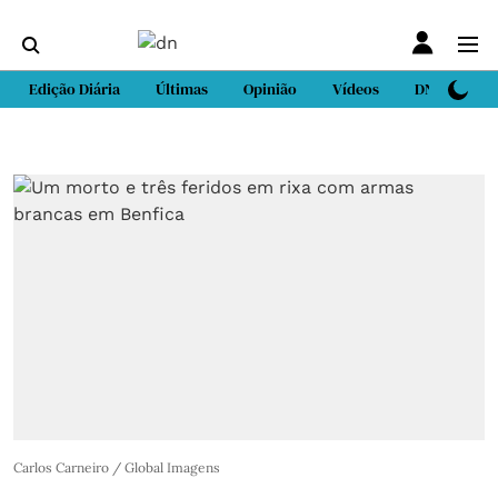
Edição Diária
Últimas
Opinião
Vídeos
DN Sport
Carlos Carneiro / Global Imagens