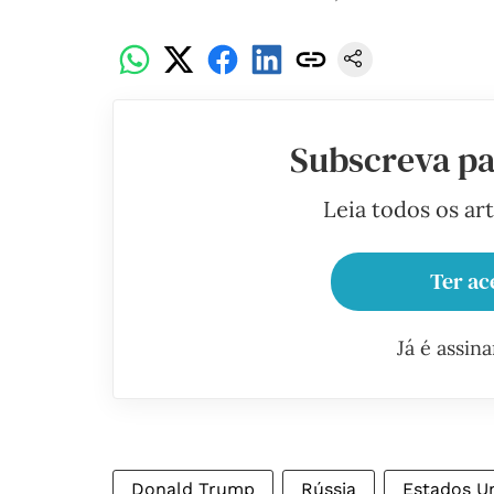
Subscreva pa
Leia todos os ar
Ter ac
Já é assin
Donald Trump
Rússia
Estados U