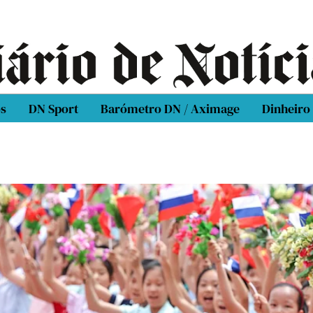
os
DN Sport
Barómetro DN / Aximage
Dinheiro