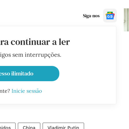
Siga-nos
ra continuar a ler
tigos sem interrupções.
esso ilimitado
ante?
Inicie sessão
nidos
China
Vladimir Putin