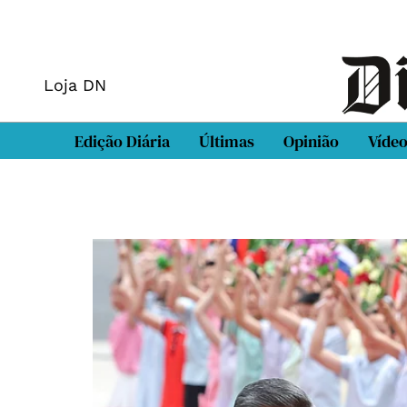
Loja DN
Edição Diária
Últimas
Opinião
Víde