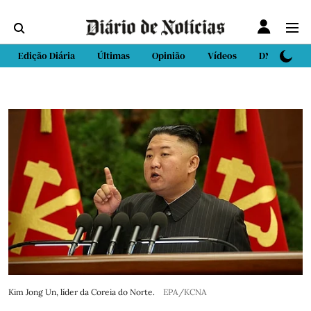
Edição Diária
Últimas
Opinião
Vídeos
DN Sport
Kim Jong Un, líder da Coreia do Norte.
EPA/KCNA