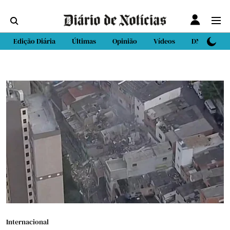
Edição Diária
Últimas
Opinião
Vídeos
DN Sport
Internacional