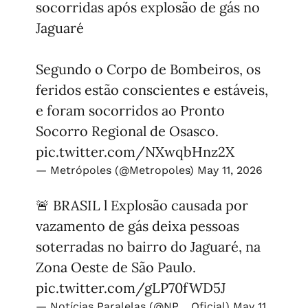
socorridas após explosão de gás no
Jaguaré
Segundo o Corpo de Bombeiros, os
feridos estão conscientes e estáveis,
e foram socorridos ao Pronto
Socorro Regional de Osasco.
pic.twitter.com/NXwqbHnz2X
— Metrópoles (@Metropoles)
May 11, 2026
🚨 BRASIL l Explosão causada por
vazamento de gás deixa pessoas
soterradas no bairro do Jaguaré, na
Zona Oeste de São Paulo.
pic.twitter.com/gLP70fWD5J
— Notícias Paralelas (@NP__Oficial)
May 11,