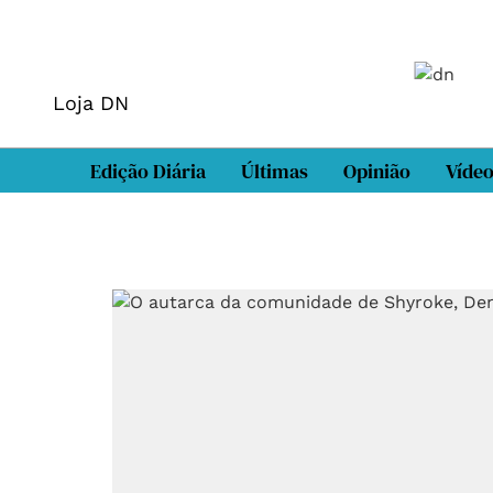
Loja DN
Edição Diária
Últimas
Opinião
Víde