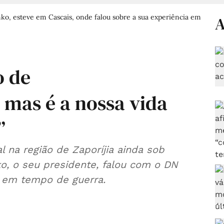
o, esteve em Cascais, onde falou sobre a sua experiência em
A
o de
mas é a nossa vida
”
 na região de Zaporíjia ainda sob
o, o seu presidente, falou com o DN
a em tempo de guerra.