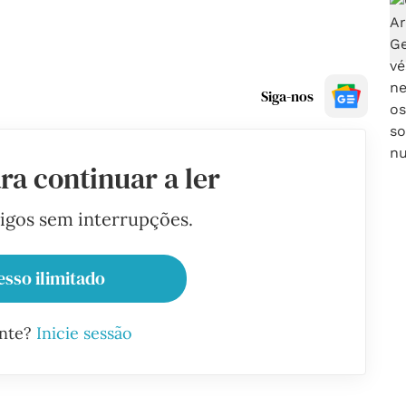
Siga-nos
ra continuar a ler
tigos sem interrupções.
esso ilimitado
ante?
Inicie sessão