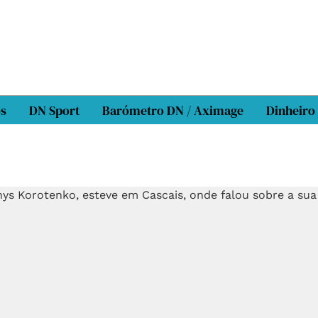
os
DN Sport
Barómetro DN / Aximage
Dinheiro