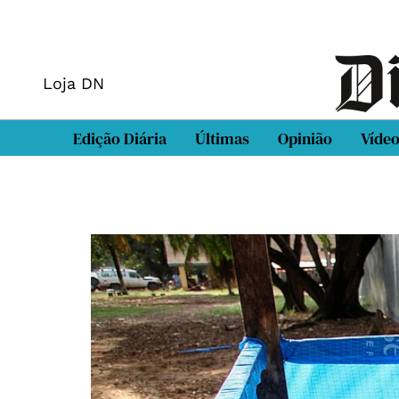
Loja DN
Edição Diária
Últimas
Opinião
Víde