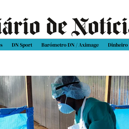
os
DN Sport
Barómetro DN / Aximage
Dinheiro