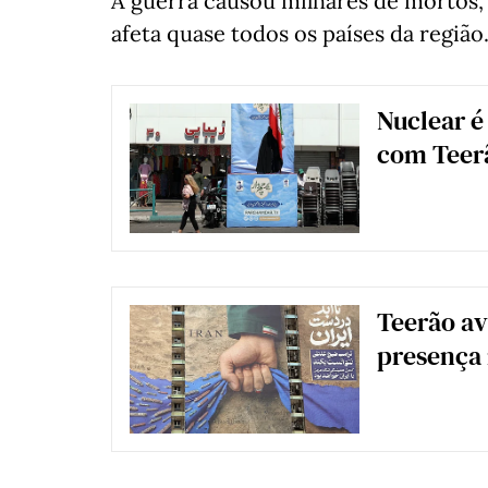
A guerra causou milhares de mortos, 
afeta quase todos os países da região
Nuclear é
com Teer
Teerão av
presença 