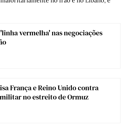
maioritariamente no Irão e no Líbano, e
.
 'linha vermelha' nas negociações
ão
isa França e Reino Unido contra
militar no estreito de Ormuz