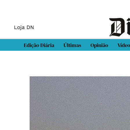
Loja DN
Edição Diária
Últimas
Opinião
Víde