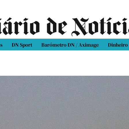
os
DN Sport
Barómetro DN / Aximage
Dinheiro