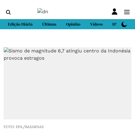
Edição Diária
Últimas
Opinião
Vídeos
DN Sport
FOTO: EPA/BASARNAS