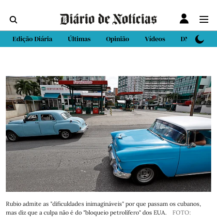
Edição Diária
Últimas
Opinião
Vídeos
DN Sport
Rubio admite as "dificuldades inimagináveis" por que passam os cubanos,
mas diz que a culpa não é do "bloqueio petrolífero" dos EUA.
FOTO: