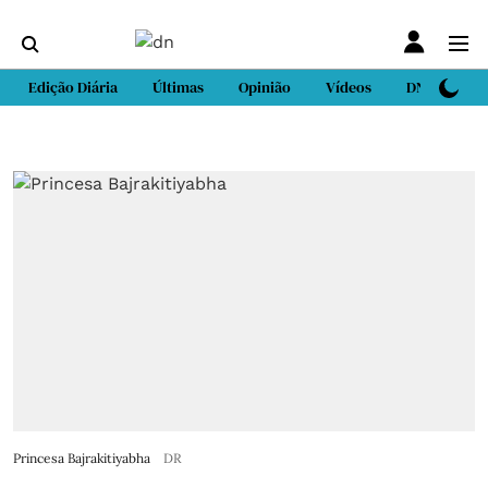
Edição Diária
Últimas
Opinião
Vídeos
DN Sport
Princesa Bajrakitiyabha
DR