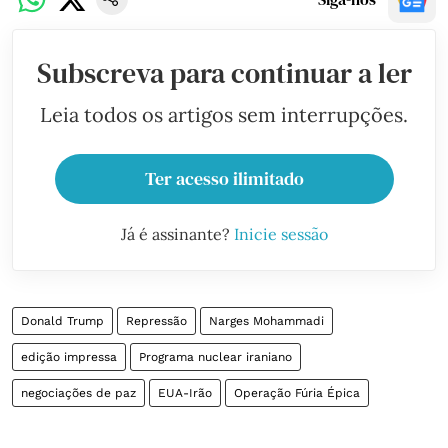
Subscreva para continuar a ler
Leia todos os artigos sem interrupções.
Ter acesso ilimitado
Já é assinante?
Inicie sessão
Donald Trump
Repressão
Narges Mohammadi
edição impressa
Programa nuclear iraniano
negociações de paz
EUA-Irão
Operação Fúria Épica