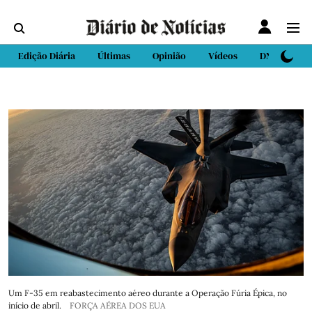
Edição Diária
Últimas
Opinião
Vídeos
DN Sport
Um F-35 em reabastecimento aéreo durante a Operação Fúria Épica, no
início de abril.
FORÇA AÉREA DOS EUA