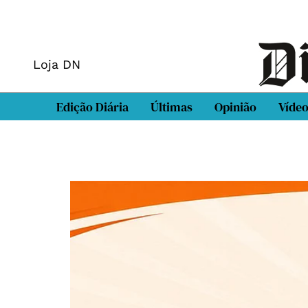
Loja DN
Edição Diária
Últimas
Opinião
Víde