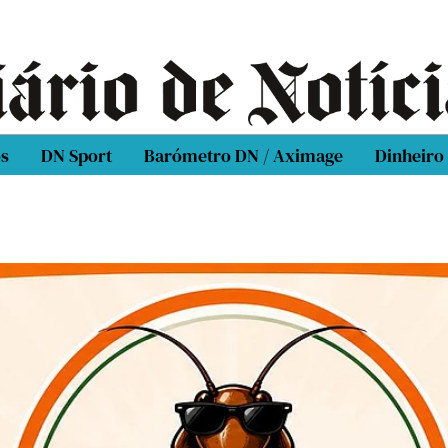
os
DN Sport
Barómetro DN / Aximage
Dinheiro