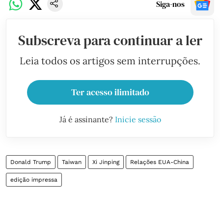
Siga-nos
Subscreva para continuar a ler
Leia todos os artigos sem interrupções.
Ter acesso ilimitado
Já é assinante?
Inicie sessão
Donald Trump
Taiwan
Xi Jinping
Relações EUA-China
edição impressa