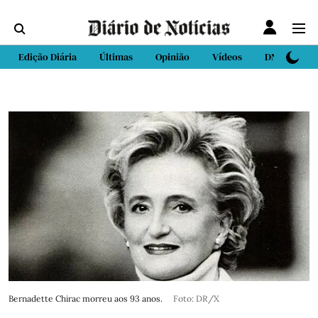
Edição Diária
Últimas
Opinião
Vídeos
DN Sport
Bernadette Chirac morreu aos 93 anos.
Foto: DR/X