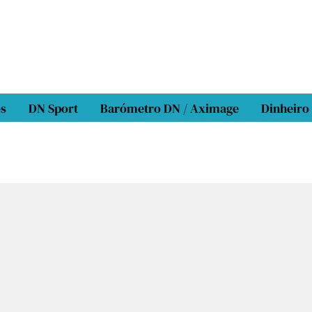
os
DN Sport
Barómetro DN / Aximage
Dinheiro