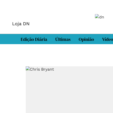
Loja DN
Edição Diária
Últimas
Opinião
Víde