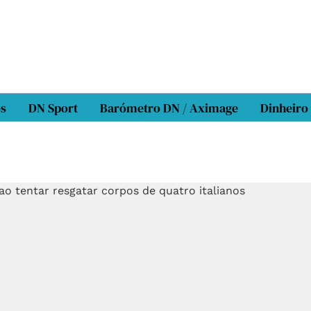
os
DN Sport
Barómetro DN / Aximage
Dinheiro