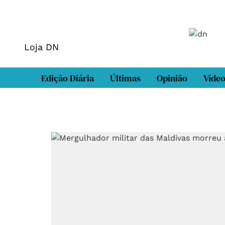
Loja DN
Edição Diária
Últimas
Opinião
Víde