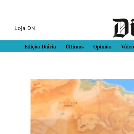
Loja DN
Edição Diária
Últimas
Opinião
Víde