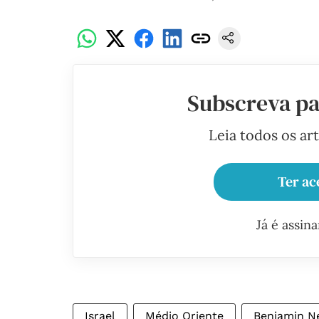
Subscreva pa
Leia todos os ar
Ter ac
Já é assin
Israel
Médio Oriente
Benjamin N