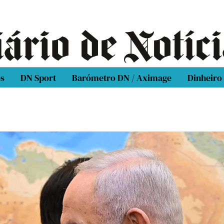
os
DN Sport
Barómetro DN / Aximage
Dinheiro