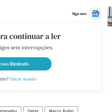
Siga-nos
ra continuar a ler
tigos sem interrupções.
esso ilimitado
ante?
Inicie sessão
etanyahu
Qatar
Marco Rubio