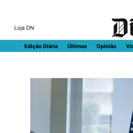
Loja DN
Edição Diária
Últimas
Opinião
Ví