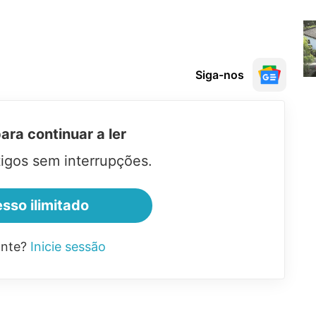
Siga-nos
ra continuar a ler
tigos sem interrupções.
sso ilimitado
ante?
Inicie sessão