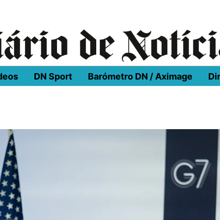
deos
DN Sport
Barómetro DN / Aximage
Di