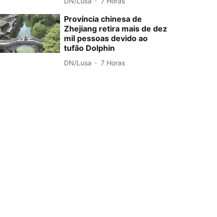
DN/Lusa
7 Horas
Província chinesa de
Zhejiang retira mais de dez
mil pessoas devido ao
tufão Dolphin
DN/Lusa
7 Horas