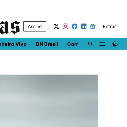
Assine
Entrar
nheiro Vivo
DN Brasil
Conferências
DN LA