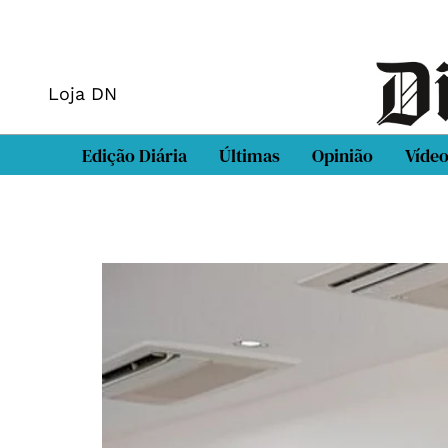
Loja DN
Edição Diária
Últimas
Opinião
Víde