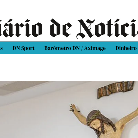
os
DN Sport
Barómetro DN / Aximage
Dinheiro