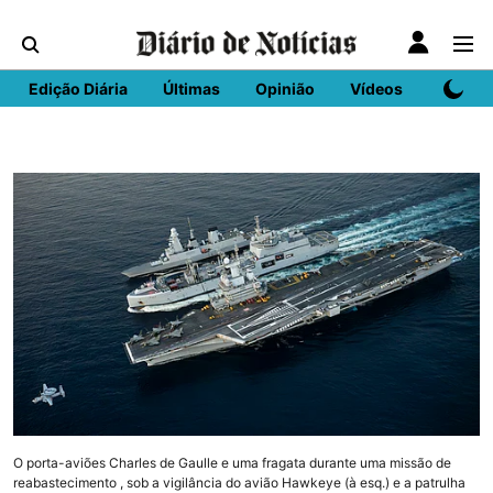
Edição Diária
Últimas
Opinião
Vídeos
DN Spo
O porta-aviões Charles de Gaulle e uma fragata durante uma missão de
reabastecimento , sob a vigilância do avião Hawkeye (à esq.) e a patrulha