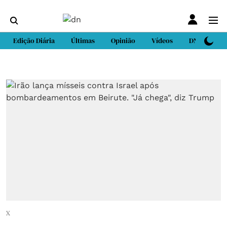
Edição Diária
Últimas
Opinião
Vídeos
DN Sport
X