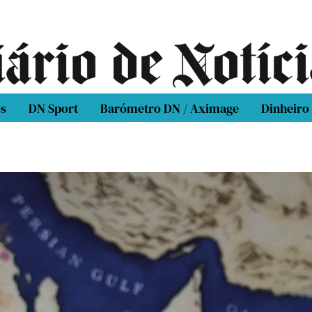
os
DN Sport
Barómetro DN / Aximage
Dinheiro