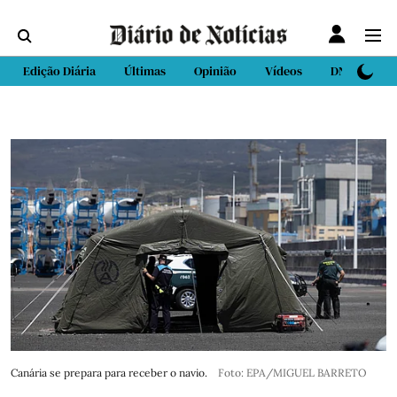
Edição Diária
Últimas
Opinião
Vídeos
DN Sport
Canária se prepara para receber o navio.
Foto: EPA/MIGUEL BARRETO