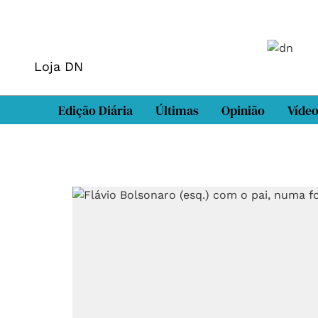
Loja DN
Edição Diária
Últimas
Opinião
Víde