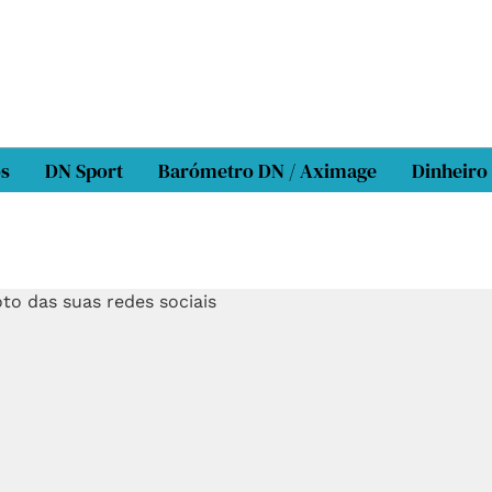
os
DN Sport
Barómetro DN / Aximage
Dinheiro