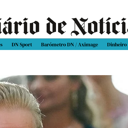
os
DN Sport
Barómetro DN / Aximage
Dinheiro