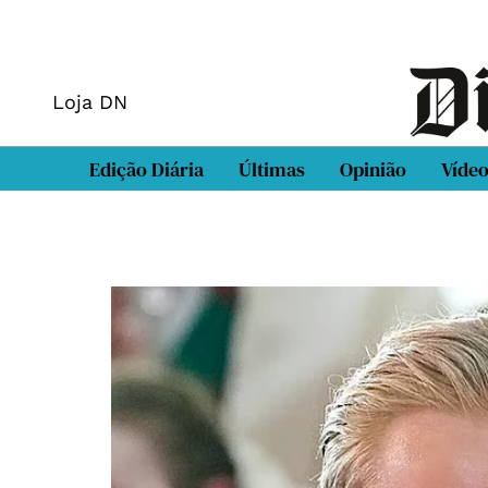
Loja DN
Edição Diária
Últimas
Opinião
Víde