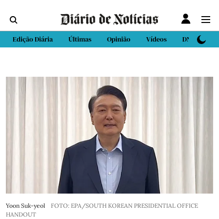
Edição Diária
Últimas
Opinião
Vídeos
DN Sport
Yoon Suk-yeol
FOTO: EPA/SOUTH KOREAN PRESIDENTIAL OFFICE
HANDOUT