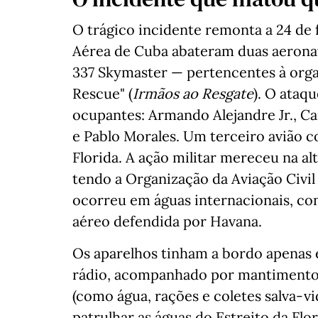
O trágico incidente remonta a 24 de 
Aérea de Cuba abateram duas aerona
337 Skymaster — pertencentes à orga
Rescue" (
Irmãos ao Resgate
). O ataq
ocupantes: Armando Alejandre Jr., Ca
e Pablo Morales. Um terceiro avião c
Florida. A ação militar mereceu na a
tendo a Organização da Aviação Civil
ocorreu em águas internacionais, con
aéreo defendida por Havana.
Os aparelhos tinham a bordo apenas 
rádio, acompanhado por mantimentos
(como água, rações e coletes salva-vi
patrulhar as águas do Estreito da Fl