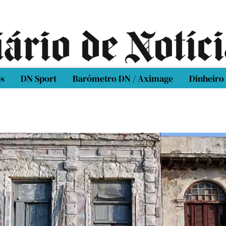
os
DN Sport
Barómetro DN / Aximage
Dinheiro