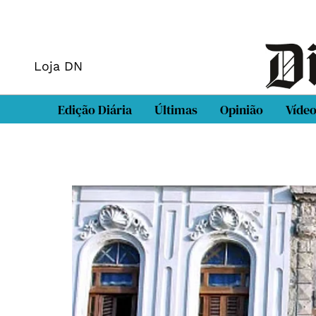
Loja DN
Edição Diária
Últimas
Opinião
Víde