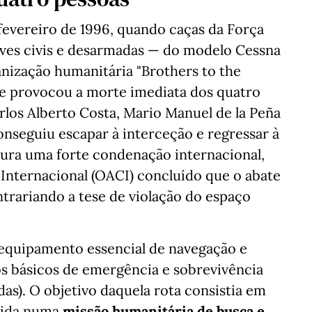
fevereiro de 1996, quando caças da Força
ves civis e desarmadas — do modelo Cessna
nização humanitária "Brothers to the
ue provocou a morte imediata dos quatro
rlos Alberto Costa, Mario Manuel de la Peña
onseguiu escapar à interceção e regressar à
ltura uma forte condenação internacional,
 Internacional (OACI) concluído que o abate
trariando a tese de violação do espaço
equipamento essencial de navegação e
 básicos de emergência e sobrevivência
das). O objetivo daquela rota consistia em
orida numa
missão humanitária de busca e