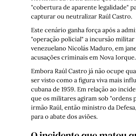
"cobertura de aparente legalidade" pa
capturar ou neutralizar Raúl Castro.
Este cenário ganha força após a adm
"operação policial" a incursão militar
venezuelano Nicolás Maduro, em jane
acusações criminais em Nova Iorque.
Embora Raúl Castro já não ocupe qua
ser visto como a figura viva mais inf
cubana de 1959. Em relação ao inciden
que os militares agiram sob "ordens 
irmão Raúl, então ministro da Defesa
para o abate dos aviões.
O incidente que matou q