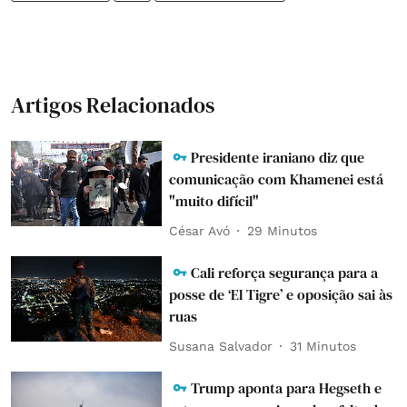
Artigos Relacionados
Presidente iraniano diz que
comunicação com Khamenei está
"muito difícil"
César Avó
29 Minutos
Cali reforça segurança para a
posse de ‘El Tigre’ e oposição sai às
ruas
Susana Salvador
31 Minutos
Trump aponta para Hegseth e