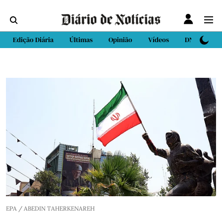
Edição Diária
Últimas
Opinião
Vídeos
DN Sport
EPA / ABEDIN TAHERKENAREH