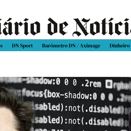
os
DN Sport
Barómetro DN / Aximage
Dinheiro