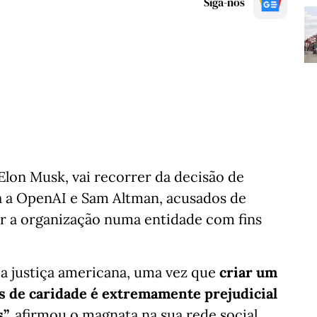
Siga-nos
Elon Musk, vai recorrer da decisão de
ra a OpenAI e Sam Altman, acusados de
ar a organização numa entidade com fins
a justiça americana, uma vez que
criar um
s de caridade é extremamente prejudicial
”,
afirmou o magnata na sua rede social.