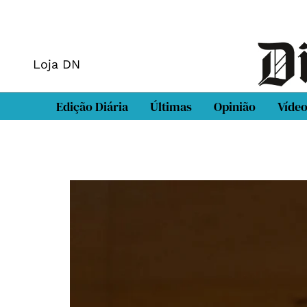
Loja DN
Edição Diária
Últimas
Opinião
Víde