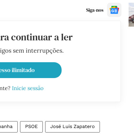
Siga-nos
ra continuar a ler
tigos sem interrupções.
esso ilimitado
ante?
Inicie sessão
panha
PSOE
José Luis Zapatero