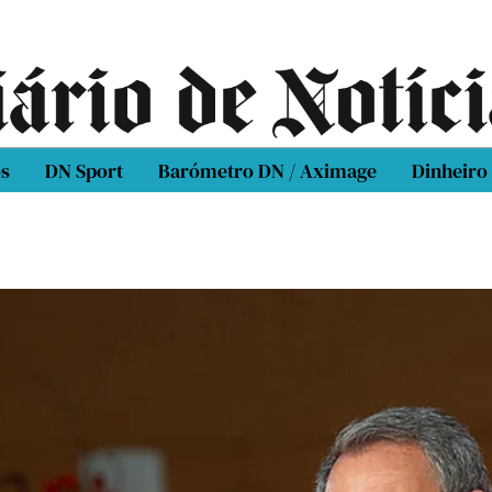
os
DN Sport
Barómetro DN / Aximage
Dinheiro