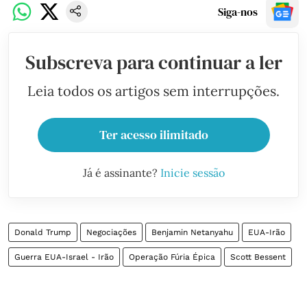
Siga-nos
Subscreva para continuar a ler
Leia todos os artigos sem interrupções.
Ter acesso ilimitado
Já é assinante?
Inicie sessão
Donald Trump
Negociações
Benjamin Netanyahu
EUA-Irão
Guerra EUA-Israel - Irão
Operação Fúria Épica
Scott Bessent