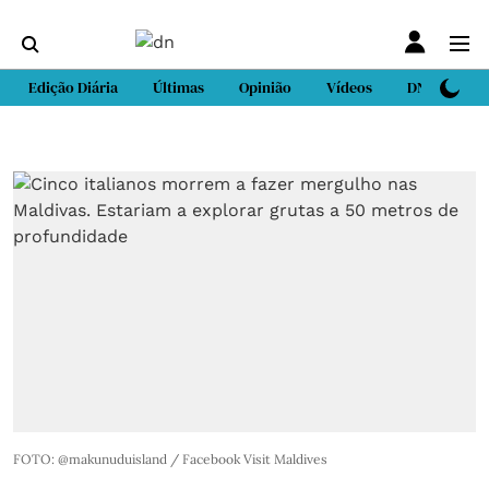
Edição Diária
Últimas
Opinião
Vídeos
DN Sport
FOTO: @makunuduisland / Facebook Visit Maldives