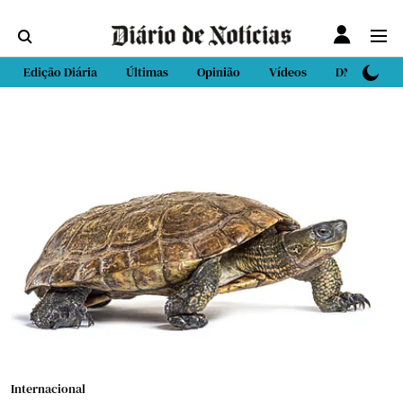
Edição Diária
Últimas
Opinião
Vídeos
DN Sport
Internacional