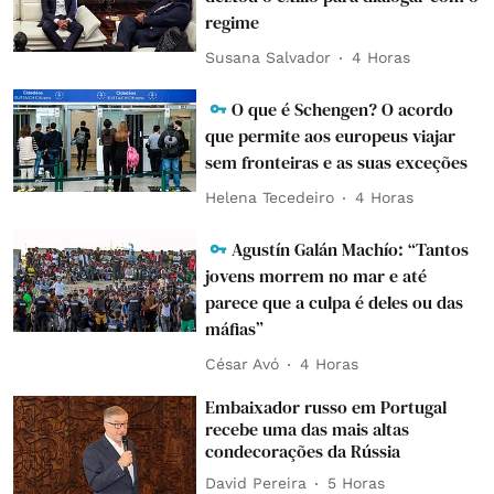
regime
Susana Salvador
4 Horas
O que é Schengen? O acordo
que permite aos europeus viajar
sem fronteiras e as suas exceções
Helena Tecedeiro
4 Horas
Agustín Galán Machío: “Tantos
jovens morrem no mar e até
parece que a culpa é deles ou das
máfias”
César Avó
4 Horas
Embaixador russo em Portugal
recebe uma das mais altas
condecorações da Rússia
David Pereira
5 Horas