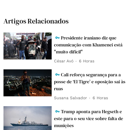
Artigos Relacionados
Presidente iraniano diz que
comunicação com Khamenei está
"muito difícil"
César Avó
6 Horas
Cali reforça segurança para a
posse de ‘El Tigre’ e oposição sai às
ruas
Susana Salvador
6 Horas
Trump aponta para Hegseth e
este para o seu vice sobre falta de
munições