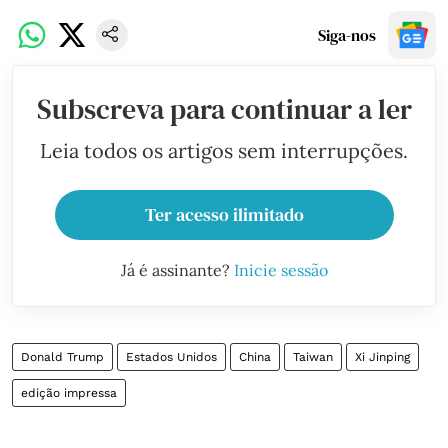
Siga-nos
Subscreva para continuar a ler
Leia todos os artigos sem interrupções.
Ter acesso ilimitado
Já é assinante?
Inicie sessão
Donald Trump
Estados Unidos
China
Taiwan
Xi Jinping
edição impressa