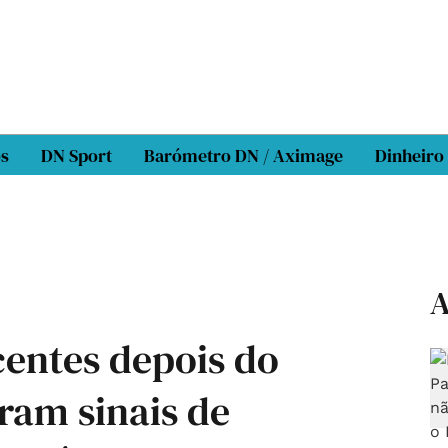
os
DN Sport
Barómetro DN / Aximage
Dinheiro
A
centes depois do
am sinais de