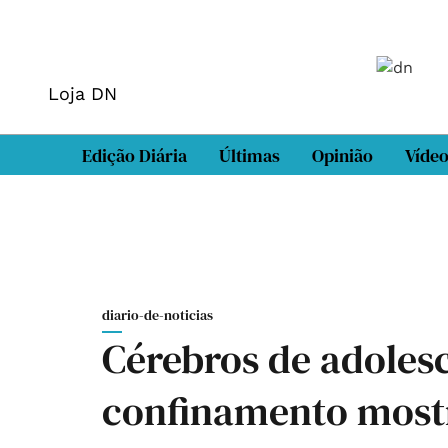
Loja DN
Edição Diária
Últimas
Opinião
Víde
diario-de-noticias
Cérebros de adoles
confinamento mostr