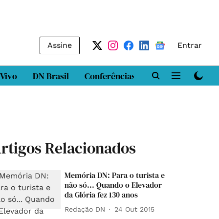
Assine
Entrar
 Vivo
DN Brasil
Conferências
DN LAB
Class
rtigos Relacionados
Memória DN: Para o turista e
não só... Quando o Elevador
da Glória fez 130 anos
Redação DN
24 Out 2015