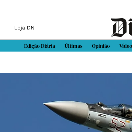
Loja DN
Edição Diária
Últimas
Opinião
Víde