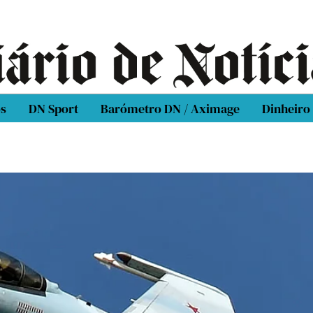
os
DN Sport
Barómetro DN / Aximage
Dinheiro