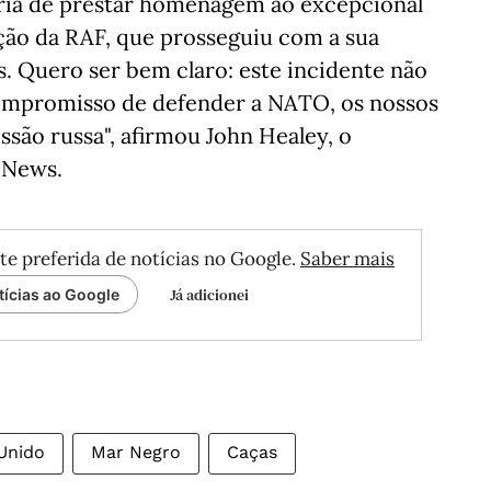
taria de prestar homenagem ao excepcional
ação da RAF, que prosseguiu com a sua
s. Quero ser bem claro: este incidente não
compromisso de defender a NATO, os nossos
essão russa", afirmou John Healey, o
y News.
te preferida de notícias no Google.
Saber mais
Já adicionei
tícias ao Google
Unido
Mar Negro
Caças