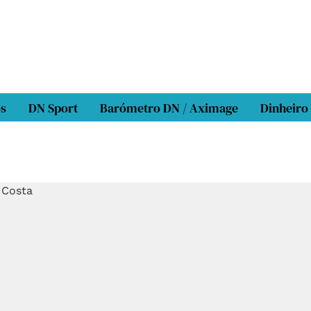
os
DN Sport
Barómetro DN / Aximage
Dinheiro