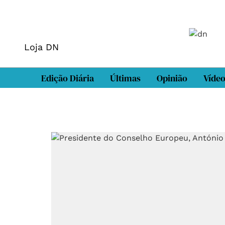
Loja DN
Edição Diária
Últimas
Opinião
Víde