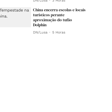
DN/Lusa
3 Horas
China encerra escolas e locais
turísticos perante
aproximação do tufão
Dolphin
DN/Lusa
5 Horas