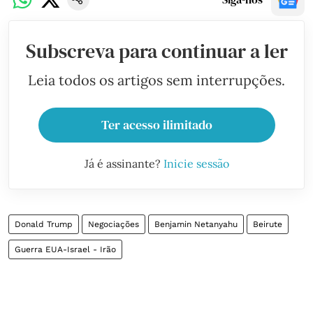
Subscreva para continuar a ler
Leia todos os artigos sem interrupções.
Ter acesso ilimitado
Já é assinante?
Inicie sessão
Donald Trump
Negociações
Benjamin Netanyahu
Beirute
Guerra EUA-Israel - Irão